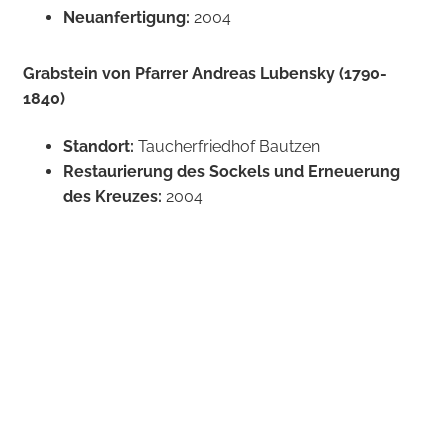
Neuanfertigung:
2004
Grabstein von Pfarrer Andreas Lubensky (1790-
1840)
Standort:
Taucherfriedhof Bautzen
Restaurierung des Sockels und Erneuerung
des Kreuzes:
2004
Grabplatte von Pfarrer Johann Wauer (1672 – 1728)
Mitübersetzer der Bibel von 1728
Standort:
Kirche Hochkirch
Restaurierung:
2003
Denkstein über dem Eingang der Michaelisschule
von 1802 (heutiges Pfarrhaus von St. Michael)