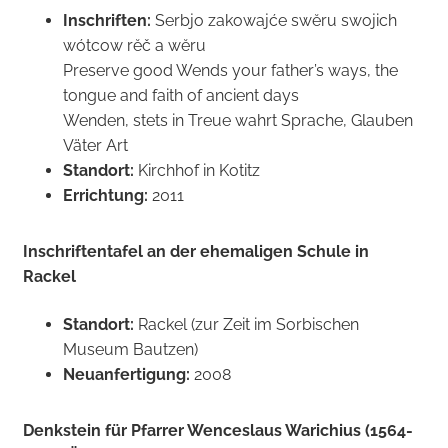
Inschriften:
Serbjo zakowajće swĕru swojich
wótcow rĕč a wĕru
Preserve good Wends your father’s ways, the
tongue and faith of ancient days
Wenden, stets in Treue wahrt Sprache, Glauben
Väter Art
Standort:
Kirchhof in Kotitz
Errichtung:
2011
Inschriftentafel an der ehemaligen Schule in
Rackel
Standort:
Rackel (zur Zeit im Sorbischen
Museum Bautzen)
Neuanfertigung:
2008
Denkstein für Pfarrer Wenceslaus Warichius (1564-