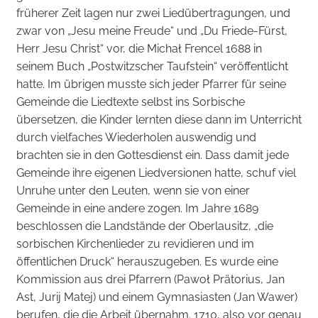
früherer Zeit lagen nur zwei Liedübertragungen, und
zwar von „Jesu meine Freude“ und „Du Friede-Fürst,
Herr Jesu Christ“ vor, die Michał Frencel 1688 in
seinem Buch „Postwitzscher Taufstein“ veröffentlicht
hatte. Im übrigen musste sich jeder Pfarrer für seine
Gemeinde die Liedtexte selbst ins Sorbische
übersetzen, die Kinder lernten diese dann im Unterricht
durch vielfaches Wiederholen auswendig und
brachten sie in den Gottesdienst ein. Dass damit jede
Gemeinde ihre eigenen Liedversionen hatte, schuf viel
Unruhe unter den Leuten, wenn sie von einer
Gemeinde in eine andere zogen. Im Jahre 1689
beschlossen die Landstände der Oberlausitz, „die
sorbischen Kirchenlieder zu revidieren und im
öffentlichen Druck“ herauszugeben. Es wurde eine
Kommission aus drei Pfarrern (Pawoł Prätorius, Jan
Ast, Jurij Matej) und einem Gymnasiasten (Jan Wawer)
berufen, die die Arbeit übernahm. 1710, also vor genau